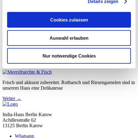
Details zeigen
Naan, Chapatti, Papadam und vieles mehr…
Kindergerichte
Cookies zulassen
Auswahl erlauben
Was will ein Kind zum Essen mehr als frische Pommes und eine
leckere Hähnchenbrust dazu? 🙂
Nur notwendige Cookies
Meersfruechte & Fisch
Frisch und akkurat zubereitet. Rotbarsch und Riesengarnelen sind in
unserem Haus eine Delikatesse
Weiter
→
India-Haus Berlin Karow
Achillesstraße 62
13125 Berlin Karow
Whatsapp